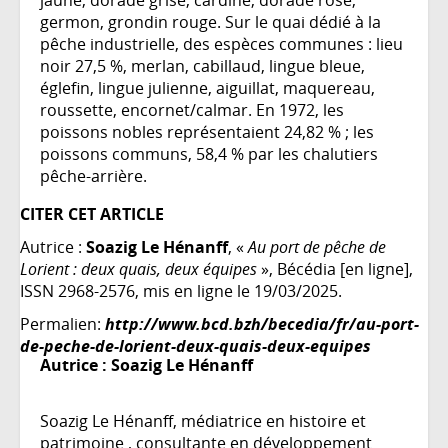
germon, grondin rouge. Sur le quai dédié à la
pêche industrielle, des espèces communes : lieu
noir 27,5 %, merlan, cabillaud, lingue bleue,
églefin, lingue julienne, aiguillat, maquereau,
roussette, encornet/calmar. En 1972, les
poissons nobles représentaient 24,82 % ; les
poissons communs, 58,4 % par les chalutiers
pêche-arrière.
CITER CET ARTICLE
Autrice :
Soazig Le Hénanff
, «
Au port de pêche de
Lorient : deux quais, deux équipes
», Bécédia [en ligne],
ISSN 2968-2576, mis en ligne le 19/03/2025.
Permalien:
http://www.bcd.bzh/becedia/fr/au-port-
de-peche-de-lorient-deux-quais-deux-equipes
Autrice :
Soazig Le Hénanff
Soazig Le Hénanff, médiatrice en histoire et
patrimoine , consultante en développement