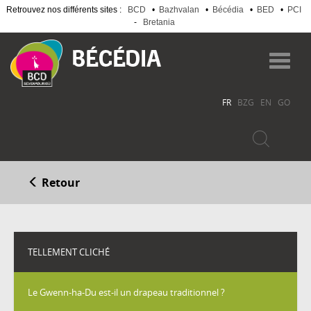
Retrouvez nos différents sites :
BCD
•
Bazhvalan
•
Bécédia
•
BED
•
PCI
-
Bretania
Aller
au
Toggl
contenu
navig
principal
FR
BZG
EN
GO
Retour
TELLEMENT CLICHÉ
Le Gwenn-ha-Du est-il un drapeau traditionnel ?