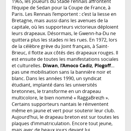
1965, les joueurs du Stade rennais affrontent
l’équipe de Sedan pour la Coupe de France, à
Paris. Les Rennais l’emportent : c’est la liesse en
Bretagne, mais aussi dans les avenues de la
capitale, où les supporteurs victorieux déploient
leurs drapeaux. Désormais, le Gwenn-ha-Du ne
quittera plus les stades ni les rues. En 1972, lors
de la célèbre grève du Joint français, à Saint-
Brieuc, il flotte aux côtés des drapeaux rouges. Il
est ensuite de toutes les manifestations sociales
et culturelles.
Diwan
,
l’Amoco Cadiz
,
Plogoff
…
pas une mobilisation sans la bannière noir et
blanc. Dans les années 1990, un syndicat
étudiant, implanté dans les universités
bretonnes, le transforme en un drapeau
multicolore, le bien nommé « RaggaBreizh ».
Certains supporteurs nantais le réinventent
même en jaune et vert pour soutenir leur club.
Aujourd’hui, le drapeau breton est sur toutes les
plaques d’immatriculation. Encore tout jeune,
mais avec de beaux jours devant lui.