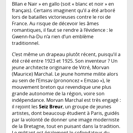
Bllan e Nair » en gallo (soit « blanc et noir » en
français). Certains imaginent qu’il a été arboré
lors de batailles victorieuses contre le roi de
France. Au risque de décevoir les âmes
romantiques, il faut se rendre à l’évidence : le
Gwenn-ha-Du n’a rien d’un emblème
traditionnel.
C’est même un drapeau plutôt récent, puisqu’il a
été créé entre 1923 et 1925. Son inventeur ? Un
jeune architecte originaire de Vitré, Morvan
(Maurice) Marchal. Le jeune homme milite alors
au sein de l’Emsav (prononcez « Emzao »), le
mouvement breton qui revendique une plus
grande autonomie de la région, voire son
indépendance. Morvan Marchal est très engagé :
il rejoint les
Seiz Breur
, un groupe de jeunes
artistes, dont beaucoup étudient à Paris, guidés
par la volonté de donner une image moderniste
de la Bretagne, tout en puisant dans la tradition.
Le militant est également le cofondateur du