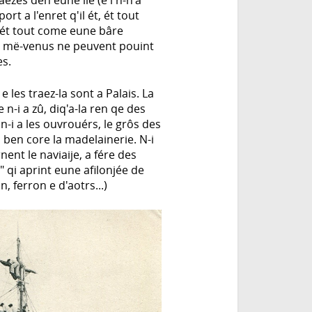
ezes den eune ile (e i n-n'a
t a l'enret q'il ét, ét tout
'ét tout come eune bâre
es më-venus ne peuvent pouint
es.
e les traez-la sont a Palais. La
n-i a zû, diq'a-la ren qe des
e n-i a les ouvrouérs, le grôs des
u ben core la madelainerie. N-i
ent le naviaije, a fére des
" qi aprint eune afilonjée de
, ferron e d'aotrs...)