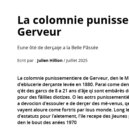
La colomnie puniss
Gerveur
Eune ôtë de derçaije a la Belle Pâssée
Ecrit par :
Julien Hillion
/ Juïllet 2025
La colomnie punissementiere de Gerveur, den le M
d'eblucerie derçante levée en 1880. Parai come den t
q'ét des garcs de 8 a 21 ans d'âje qi sont embârës 
pour des fâillies diotizes. O les aotrs punissementi
a devocion d'essouler e de derçer des më-venus, q
vayent aloure come fortris par lous monde. Long l
d'estatuts pour l'aletement, l'ile recepe des jieune
den le bout des anées 1970