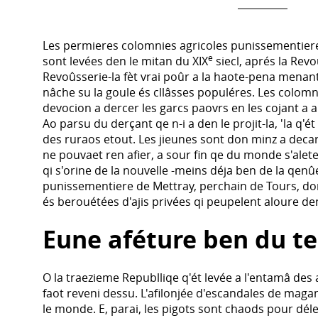
Les permieres colomnies agricoles punissementiere
e
sont levées den le mitan du XIX
siecl, aprés la Rev
Revoûsserie-la fèt vrai poûr a la haote-pena menant
nâche su la goule és cllâsses populéres. Les colomn
devocion a dercer les garcs paovrs en les cojant a a
Ao parsu du derçant qe n-i a den le projit-la, 'la q'é
des ruraos etout. Les jieunes sont don minz a deca
ne pouvaet ren afier, a sour fin qe du monde s'aleter
qi s'orine de la nouvelle -meins déja ben de la qen
punissementiere de Mettray, perchain de Tours, don
és berouétées d'ajis privées qi peupelent aloure den
Eune aféture ben du t
O la traezieme Republliqe q'ét levée a l'entamâ des 
faot reveni dessu. L'afilonjée d'escandales de mag
le monde. E, parai, les pigots sont chaods pour dél