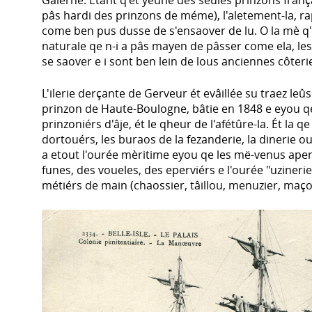
Galerne. Etant q'ét yeune des seules prinzons frança
pâs hardi des prinzons de méme), l'aletement-la, rapor
come ben pus dusse de s'ensaover de lu. O la mè q
naturale qe n-i a pâs mayen de pâsser come ela, l
se saover e i sont ben lein de lous anciennes côteri
L'ilerie derçante de Gerveur ét evâillée su traez leûs 
prinzon de Haute-Boulogne, bâtie en 1848 e eyou qe 
prinzoniérs d'âje, ét le qheur de l'afétûre-la. Ét la q
dortouérs, les buraos de la fezanderie, la dinerie o
a etout l'ourée mèritime eyou qe les më-venus apern
funes, des voueles, des eperviérs e l'ourée "uzinerie
métiérs de main (chaossier, tâillou, menuzier, maçon