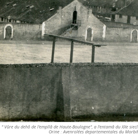
" Vûre du dehô de l'empllâ de Haute-Boulogne", a l'entamâ du XXe siecl
Orine : Avenrolées departementales du Morbih