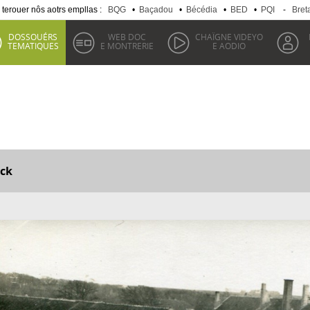
 terouer nôs aotrs empllas :
BQG
•
Baçadou
•
Bécédia
•
BED
•
PQI
-
Bret
DOSSOUÉRS
WEB DOC
CHAÏGNE VIDEYO
TEMATIQUES
E MONTRERIE
E AODIO
ck