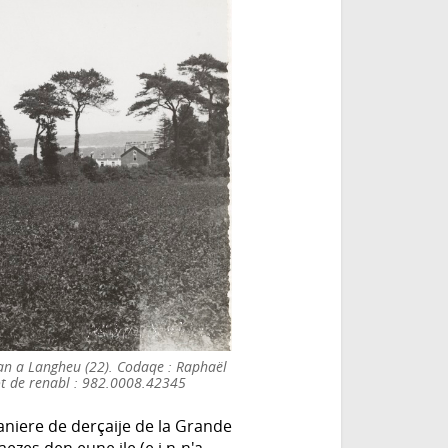
lan a Langheu (22). Codaqe : Raphaël
ot de renabl : 982.0008.42345
aniere de derçaije de la Grande