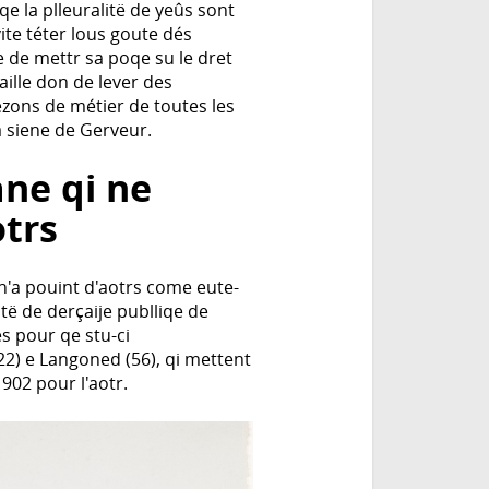
qe la plleuralitë de yeûs sont
vite téter lous goute dés
de de mettr sa poqe su le dret
ille don de lever des
zons de métier de toutes les
la siene de Gerveur.
ne qi ne
otrs
n'a pouint d'aotrs come eute-
ôtë de derçaije publliqe de
s pour qe stu-ci
22) e Langoned (56), qi mettent
1902 pour l'aotr.