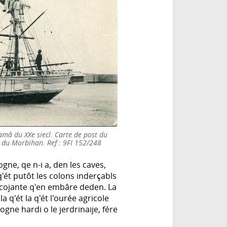
amâ du XXe siecl. Carte de post du
 du Morbihan. Ref : 9FI 152/248
ne, qe n-i a, den les caves,
q'ét putôt les colons inderçabls
 cojante q'en embâre deden. La
 q'ét la q'ét l'ourée agricole
ogne hardi o le jerdrinaije, fére