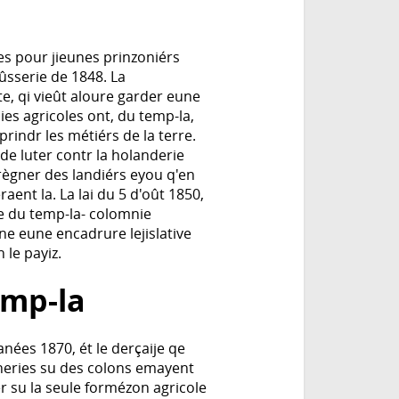
s pour jieunes prinzoniérs
oûsserie de 1848. La
e, qi vieût aloure garder eune
ies agricoles ont, du temp-la,
prindr les métiérs de la terre.
t de luter contr la holanderie
règner des landiérs eyou q'en
aent la. La lai du 5 d'oût 1850,
ûe du temp-la- colomnie
e eune encadrure lejislative
 le payiz.
emp-la
anées 1870, ét le derçaije qe
aneries su des colons emayent
er su la seule formézon agricole