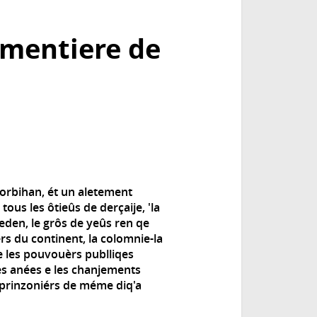
ementiere de
orbihan, ét un aletement
ous les ôtieûs de derçaije, 'la
deden, le grôs de yeûs ren qe
érs du continent, la colomnie-la
e les pouvouèrs publliqes
es anées e les chanjements
s prinzoniérs de méme diq'a