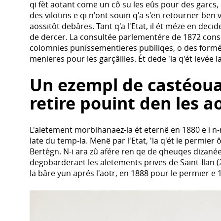
qi fèt aotant come un cô su les eûs pour des garcs, 
des vilotins e qi n'ont souin q'a s'en retourner ben 
aossitôt debârës. Tant q'a l'Etat, il ét mézë en deci
de dercer. La consultée parlementére de 1872 consa
colomnies punissementieres publliqes, o des formé
menieres pour les garçâilles. Ét dede 'la q'ét levée 
Un ezempl de castéoua
retire pouint den les a
L'aletement morbihanaez-la ét eternë en 1880 e i n-
late du temp-la. Menë par l'Etat, 'la q'ét le permier 
Bertègn. N-i ara zû afére ren qe de qheuqes dizanée
degobarderaet les aletements privës de Saint-Ilan (
la bâre yun aprés l'aotr, en 1888 pour le permier e 