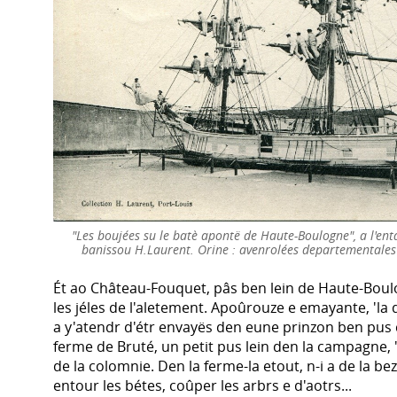
"Les boujées su le batè apontë de Haute-Boulogne", a l'ent
banissou H.Laurent. Orine : avenrolées departementales
Ét ao Château-Fouquet, pâs ben lein de Haute-Boulog
les jéles de l'aletement. Apoûrouze e emayante, 'la 
a y'atendr d'étr envayës den eune prinzon ben pus
ferme de Bruté, un petit pus lein den la campagne, 'la
de la colomnie. Den la ferme-la etout, n-i a de la bez
entour les bétes, coûper les arbrs e d'aotrs...