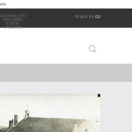
ania
RASSEMBLLÉES-
FR
BZG
EN
GO
PRECHERIES
E ENTR-
CAOZERIES