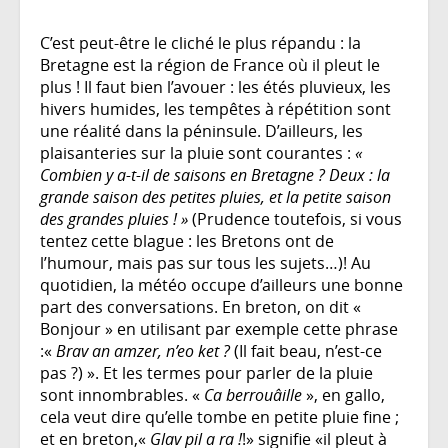
C’est peut-être le cliché le plus répandu : la
Bretagne est la région de France où il pleut le
plus ! Il faut bien l’avouer : les étés pluvieux, les
hivers humides, les tempêtes à répétition sont
une réalité dans la péninsule. D’ailleurs, les
plaisanteries sur la pluie sont courantes :
«
Combien y a-t-il de saisons en Bretagne ? Deux : la
grande saison des petites pluies, et la petite saison
des grandes pluies ! »
(Prudence toutefois, si vous
tentez cette blague : les Bretons ont de
l’humour, mais pas sur tous les sujets…)! Au
quotidien, la météo occupe d’ailleurs une bonne
part des conversations. En breton, on dit «
Bonjour » en utilisant par exemple cette phrase
:«
Brav an amzer, n’eo ket ?
(Il fait beau, n’est-ce
pas ?) ». Et les termes pour parler de la pluie
sont innombrables. «
Ca berrouâille
», en gallo,
cela veut dire qu’elle tombe en petite pluie fine ;
et en breton,«
Glav pil a ra !
!» signifie «il pleut à