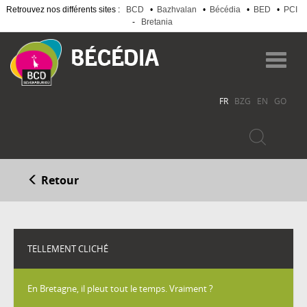
Retrouvez nos différents sites :
BCD
•
Bazhvalan
•
Bécédia
•
BED
•
PCI
-
Bretania
Aller
au
Toggl
contenu
navig
principal
FR
BZG
EN
GO
Retour
TELLEMENT CLICHÉ
En Bretagne, il pleut tout le temps. Vraiment ?