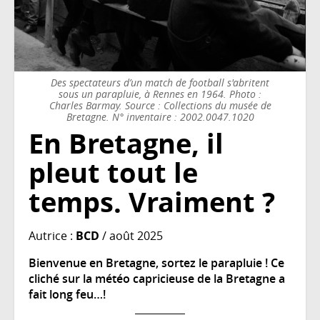
Des spectateurs d’un match de football s'abritent
sous un parapluie, à Rennes en 1964. Photo :
Charles Barmay. Source : Collections du musée de
Bretagne. N° inventaire : 2002.0047.1020
En Bretagne, il
pleut tout le
temps. Vraiment ?
Autrice :
BCD
/ août 2025
Bienvenue en Bretagne, sortez le parapluie ! Ce
cliché sur la météo capricieuse de la Bretagne a
fait long feu…!