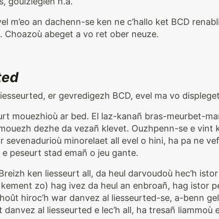
, gouiziegien h.a.
vel m’eo an dachenn-se ken ne c’hallo ket BCD renabl
. Choazoù abeget a vo ret ober neuze.
ted
liesseurted, er gevredigezh BCD, evel ma vo displege
eurt mouezhioù ar bed. El laz-kanañ bras-meurbet-mañ
 mouezh dezhe da vezañ klevet. Ouzhpenn-se e vint 
ar sevenadurioù minorelaet all evel o hini, ha pa ne ve
e peseurt stad emañ o jeu gante.
 Breizh ken liesseurt all, da heul darvoudoù hec’h isto
 kement zo) hag ivez da heul an enbroañ, hag istor 
oût hiroc’h war danvez al liesseurted-se, a-benn gel
 danvez al liesseurted e lec’h all, ha tresañ liammoù