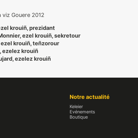
a viz Gouere 2012
zel krouiñ, prezidant
onnier, ezel krouiñ, sekretour
 ezel krouiñ, teñzorour
 ezelez krouiñ
jard, ezelez krouiñ
Notre actualité
Keleier
Evénements
Boutique