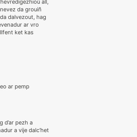
hevredigezhioù all,
 nevez da grouiñ
 da dalvezout, hag
evenadur ar vro
llfent ket kas
 eo ar pemp
g d’ar pezh a
dur a vije dalc’het