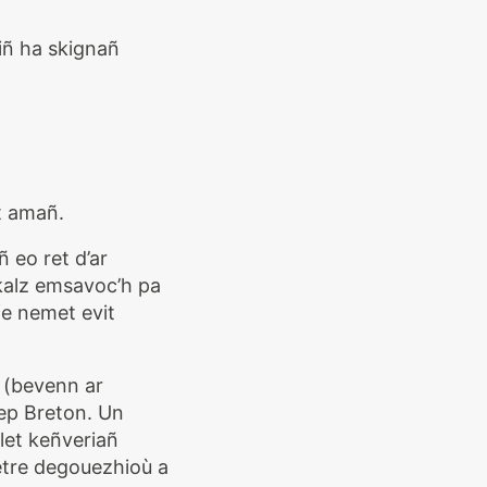
iñ ha skignañ
t amañ.
 eo ret d’ar
kalz emsavoc’h pa
fe nemet evit
r (bevenn ar
pep Breton. Un
let keñveriañ
 etre degouezhioù a