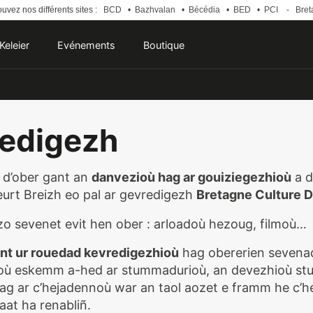
uvez nos différents sites :
BCD
•
Bazhvalan
•
Bécédia
•
BED
•
PCI
-
Bret
Keleier
Evénements
Boutique
redigezh
u d’ober gant an
danvezioù hag ar gouiziegezhioù
a d
eurt Breizh eo pal ar gevredigezh
Bretagne Culture D
zo sevenet evit hen ober : arloadoù hezoug, filmoù…
nt ur rouedad kevredigezhioù
hag obererien sevenadu
où eskemm a-hed ar stummadurioù, an devezhioù studi
g ar c’hejadennoù war an taol aozet e framm he c’he
aat ha renabliñ.