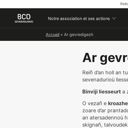
Retro
Notre association et ses actions
Skip
Accueil
»
Ar gevredigezh
to
content
Ar gev
Reiñ d’an holl an t
sevenadurioù liess
Binviji liesseurt
a 
O vezañ e
kroazhe
zoare d’ar prantad
an atersadennoù ha
skignañ, talvoudek