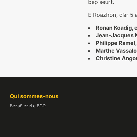
bep seurt.
E Roazhon, d’ar 5 
Ronan Koadig, e
Jean-Jacques M
Philippe Ramel,
Marthe Vassalo,
Christine Angou
Qui sommes-nous
Bezañ ezel e BCD