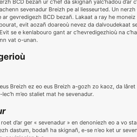
perzh BCD bezañ ur c’hef da skignañ yalc’hadoù d’ar c’
achenn sevenadur Breizh pe al liesseurted. Un nerzh
tle ar gevredigezh BCD bezañ. Lakaat a ray he moneiz
 labourat, evit aozañ doareoù nevez da dalvoudekaat s
 Evit se e kenlabouro gant ar c’hevredigezhioù na c’ha
nn vat o-unan.
 gerioù
us Breizh ez eo eus Breizh a-gozh zo kaoz, da lâret
-lec’h m’eo staliet mat he sevenadur.
ur
 roet d’ar ger « sevenadur » en denoniezh eo a vo sta
ezh dastum, bodañ ha skignañ, e-se n’eo ket ur sevena