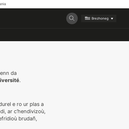
ania
Brezhoneg
enn da
iversité
.
rel e ro ur plas a
, ar c’hendivizoù,
fridioù brudañ,