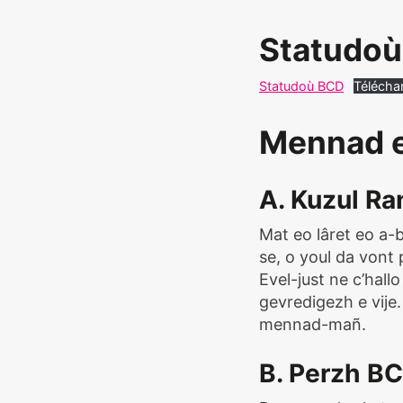
Statudoù 
Statudoù BCD
Télécha
Mennad e
A. Kuzul Ra
Mat eo lâret eo a-
se, o youl da vont 
Evel-just ne c’hall
gevredigezh e vije
mennad-mañ.
B. Perzh B