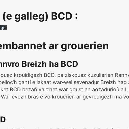
(e galleg) BCD :
rger
mbannet ar grouerien
nnvro Breizh ha BCD
bouez krouidigezh BCD, pa ziskouez kuzulierien Rann
pelloc’h ganti e lakaat war-wel sevenadur Breizh hag a
o ket BCD bezañ yalc’het war goust an aozadurioù all ; 
. War evezh bras e vo krouerien ar gevredigezh ma vo 
CD