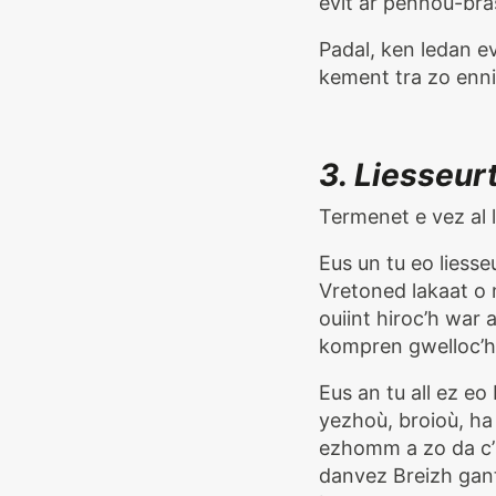
evit ar pennoù-bras
Padal, ken ledan e
kement tra zo enni
3. Liesseur
Termenet e vez al 
Eus un tu eo liess
Vretoned lakaat o
ouiint hiroc’h war 
kompren gwelloc’h 
Eus an tu all ez eo
yezhoù, broioù, ha
ezhomm a zo da c’h
danvez Breizh gant