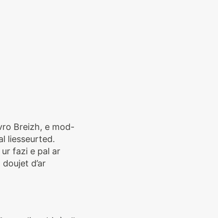
vro Breizh, e mod-
l liesseurted.
ur fazi e pal ar
doujet d’ar