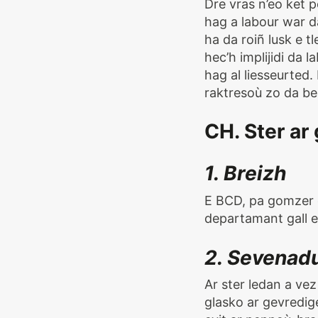
Dre vras n’eo ket 
hag a labour war d
ha da roiñ lusk e 
hec’h implijidi da
hag al liesseurted.
raktresoù zo da be
CH. Ster ar
1. Breizh
E BCD, pa gomzer e
departamant gall e
2. Sevenad
Ar ster ledan a vez
glasko ar gevredig