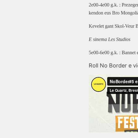
2e00-4e00 g.k. : Prezegen
kendon eus Bro Mongoli
Kevelet gant Skol-Veur 
E sinema Les Studios
5e00-6e00 g.k. : Bannet 
Roll No Border e vi