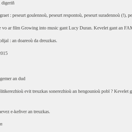
 digeriñ
raet : peseurt goulennoù, peseurt respontoù, peseurt suradennoù (!), p
e vo ar film
Growing into music
gant Lucy Duran. Kevelet gant an F
oñjal : an doareoù da dreuzkas.
2015
egemer an dud
litikerezhioù evit treuzkas sonerezhioù an hengounioù pobl ? Kevelet
nevez e-keñver an treuzkas.
en