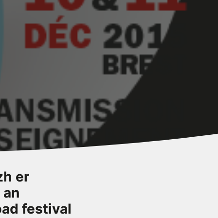
zh er
 an
ad festival