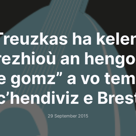
Treuzkas ha kele
ezhioù an heng
e gomz” a vo tem
c’hendiviz e Bres
29 September 2015