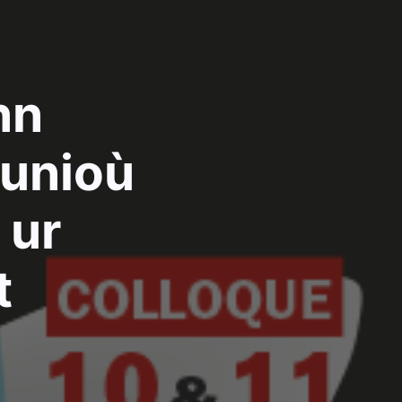
nn
ounioù
 ur
t