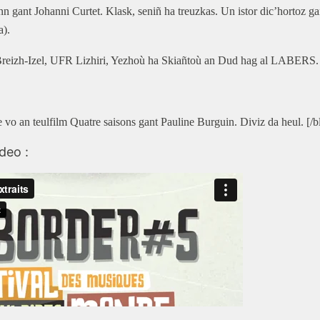
n gant Johanni Curtet. Klask, seniñ ha treuzkas. Un istor dic’hortoz g
a).
Breizh-Izel, UFR Lizhiri, Yezhoù ha Skiañtoù an Dud hag al LABERS.
e vo an teulfilm
Quatre saisons
gant Pauline Burguin. Diviz da heul. [/bl
deo :