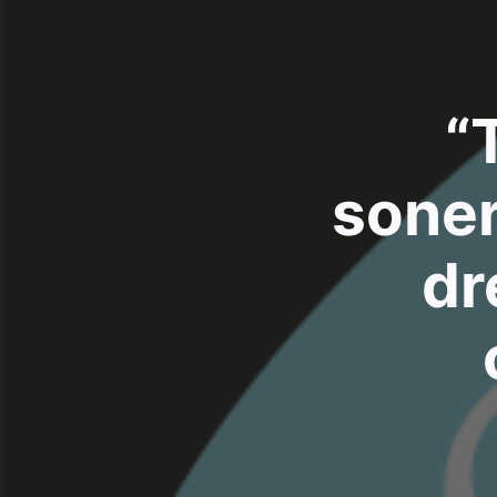
“
soner
dr