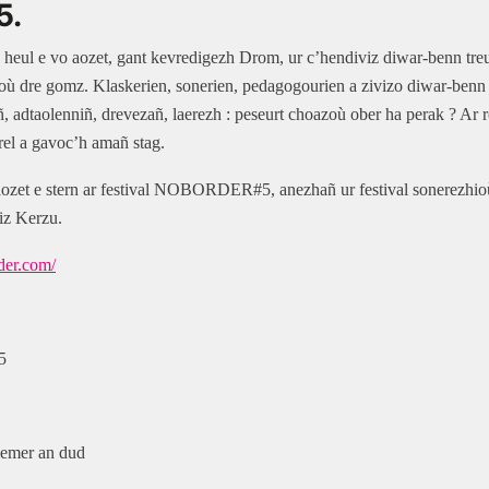
5.
a heul e vo aozet, gant kevredigezh Drom, ur c’hendiviz diwar-benn tre
ù dre gomz. Klaskerien, sonerien, pedagogourien a zivizo diwar-benn
, adtaolenniñ, drevezañ, laerezh : peseurt choazoù ober ha perak ? Ar rol
rel a gavoc’h amañ stag.
ozet e stern ar festival NOBORDER#5, anezhañ ur festival sonerezhioù
iz Kerzu.
der.com/
5
gemer an dud