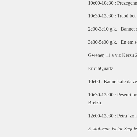
10e00-10e30 : Prezegenn
10e30-12e30 : Traoù bet g
2e00-3e10 g.k. : Bannet 
3e30-5e00 g.k. : En em s
Gwener, 11 a viz Kerzu 
Er c’hQuartz
10e00 : Banne kafe da z
10e30-12e00 : Peseurt po
Breizh.
12e00-12e30 : Petra ‘zo 
E skol-veur Victor Segal