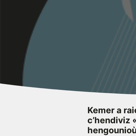
Kemer a rai
c’hendiviz 
hengounioù 