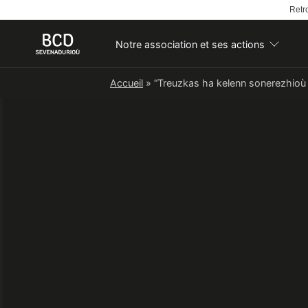
Retro
Notre association et ses actions
Skip
Accueil
»
“Treuzkas ha kelenn sonerezhioù 
to
content