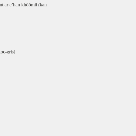
ant ar c’han
khöömii
(kan
oc-gris]