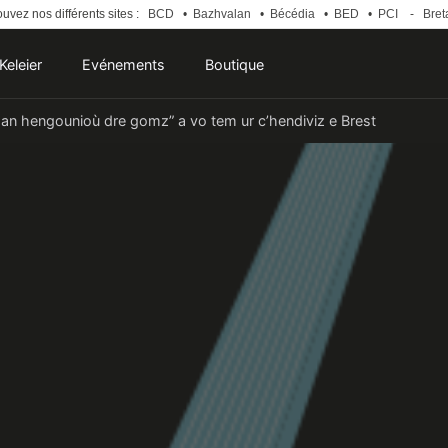
uvez nos différents sites :
BCD
•
Bazhvalan
•
Bécédia
•
BED
•
PCI
-
Bret
Keleier
Evénements
Boutique
an hengounioù dre gomz” a vo tem ur c’hendiviz e Brest