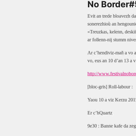
No Border#
Evit an trede bloavezh d
sonerezhioù an hengounio
«Treuzkas, kelenn, deskiñ
ar follenn-nij stumm nive
Ar c’hendiviz-mañ a vo a
vo, eus an 10 d’an 13 a v
http://www.festivalnobor
[bloc-gris] Roll-labour :
Yaou 10 a viz Kerzu 201
Er c’hQuartz
9e30 : Banne kafe da ze