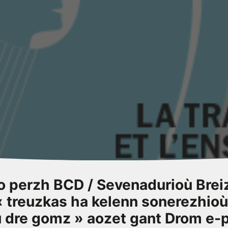
o perzh BCD / Sevenadurioù Brei
« treuzkas ha kelenn sonerezhioù
dre gomz » aozet gant Drom e-p