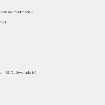
eseurt kantreadennoù ?
AMDT.
 gant BCD / Sevenadurioù