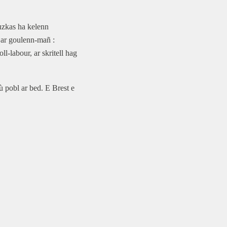
uzkas ha kelenn
 ar goulenn-mañ :
l-labour, ar skritell hag
 pobl ar bed. E Brest e