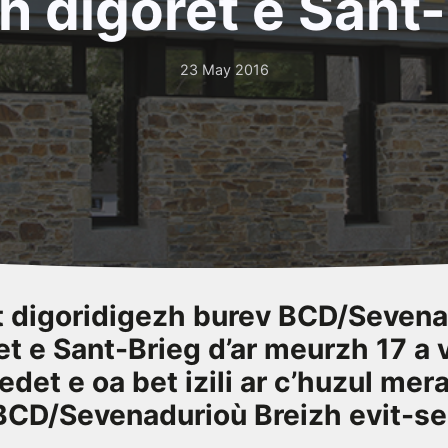
h digoret e Sant
23 May 2016
t digoridigezh burev BCD/Seven
iet e Sant-Brieg d’ar meurzh 17 a
edet e oa bet izili ar c’huzul mer
BCD/Sevenadurioù Breizh evit-se