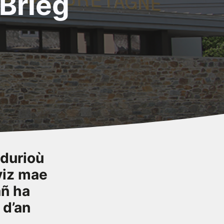
-Brieg
adurioù
 viz mae
añ ha
 d’an