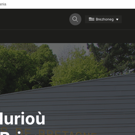
ania
Brezhoneg
durioù