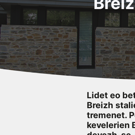
Breiz
Lidet eo be
Breizh stal
tremenet. P
kevelerien 