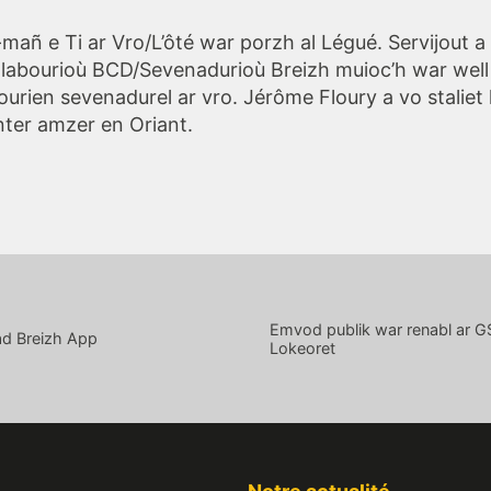
-mañ e Ti ar Vro/L’ôté war porzh al Légué. Servijout 
a labourioù BCD/Sevenadurioù Breizh muioc’h war well
ourien sevenadurel ar vro. Jérôme Floury a vo staliet
ter amzer en Oriant.
Emvod publik war renabl ar GS
ad Breizh App
Lokeoret