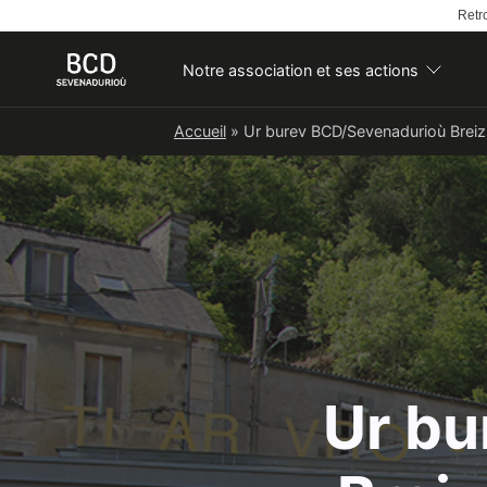
Retro
Notre association et ses actions
Skip
Accueil
»
Ur burev BCD/Sevenadurioù Breizh
to
content
Ur bu