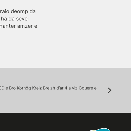
a raio deomp da
 ha da sevel
 hanter amzer e
D e Bro Kornôg Kreiz Breizh d’ar 4 a viz Gouere e
Suivant: