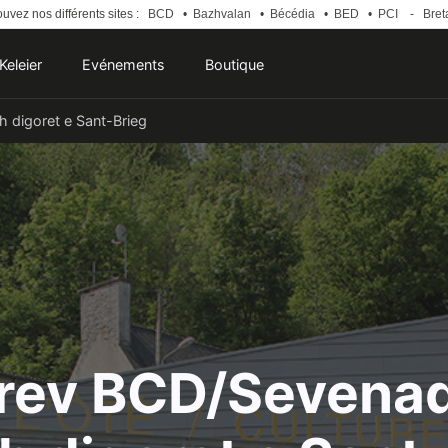
uvez nos différents sites :
BCD
•
Bazhvalan
•
Bécédia
•
BED
•
PCI
-
Bret
Keleier
Evénements
Boutique
 digoret e Sant-Brieg
rev BCD/Sevena