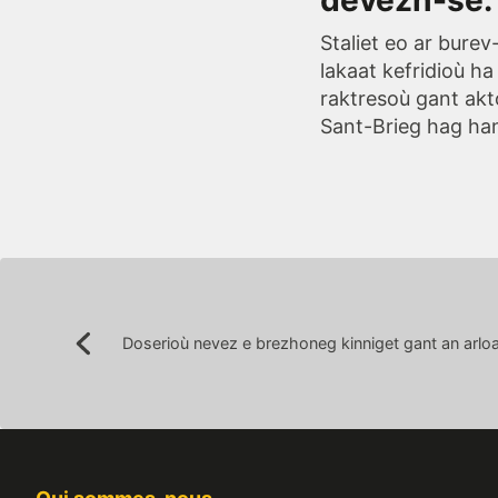
devezh-se.
Staliet eo ar burev
lakaat kefridioù h
raktresoù gant akt
Sant-Brieg hag han
Post
Doserioù nevez e brezhoneg kinniget gant an arlo
Précédent:
navigation