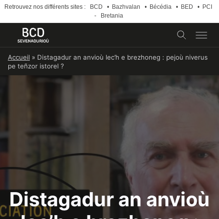
Retrouvez nos différents sites :
BCD
•
Bazhvalan
•
Bécédia
•
BED
•
PCI
-
Bretania
Skip
Accueil
»
Distagadur an anvioù lec’h e brezhoneg : pejoù niverus
to
pe teñzor istorel ?
content
Distagadur an anvioù