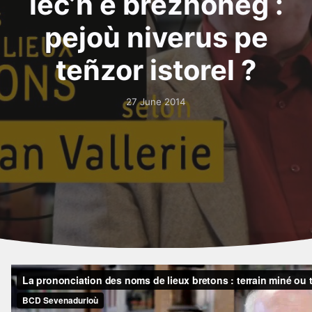
lec’h e brezhoneg :
pejoù niverus pe
teñzor istorel ?
27 June 2014