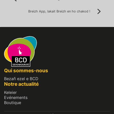
Précédent:
navigation
Breizh App, lakait Breizh en ho chakod !
Suivan
Qui sommes-nous
Bezañ ezel e BCD
Notre actualité
Keleier
Evénements
Boutique