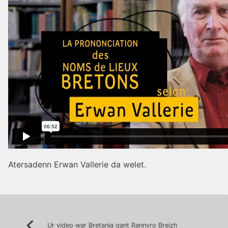
Atersadenn Erwan Vallerie da welet.
Post
Ur video war Bretania gant Rannvro Breizh