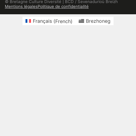
© Bretagne Culture Diversité | BCD / Sevenadurioù Breizh
Mentions légales
Politique de confidentialité
Français
(
French
)
Brezhoneg