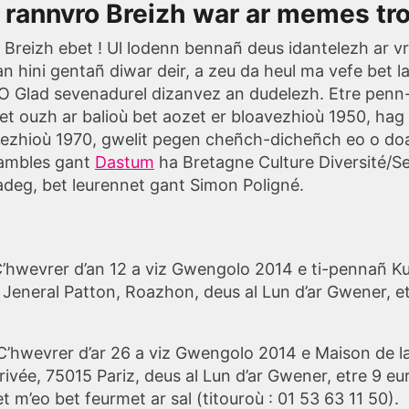
 rannvro Breizh war ar memes tro
 Breizh ebet ! Ul lodenn bennañ deus idantelezh ar vr
n hini gentañ diwar deir, a zeu da heul ma vefe bet l
 Glad sevenadurel dizanvez an dudelezh. Etre penn
t ouzh ar balioù bet aozet er bloavezhioù 1950, hag
avezhioù 1970, gwelit pegen cheñch-dicheñch eo o do
sambles gant
Dastum
ha Bretagne Culture Diversité/S
deg, bet leurennet gant Simon Poligné.
 C’hwevrer d’an 12 a viz Gwengolo 2014 e ti-pennañ K
r Jeneral Patton, Roazhon, deus al Lun d’ar Gwener, e
 C’hwevrer d’ar 26 a viz Gwengolo 2014 e
Maison de l
rrivée, 75015 Pariz, deus al Lun d’ar Gwener, etre 9 eu
 m’eo bet feurmet ar sal (titouroù : 01 53 63 11 50).