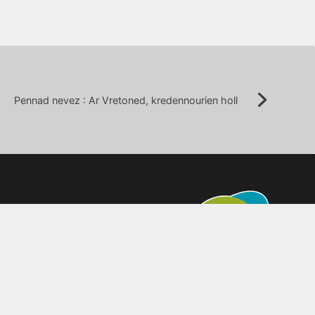
Pennad nevez : Ar Vretoned, kredennourien holl
Suivant: