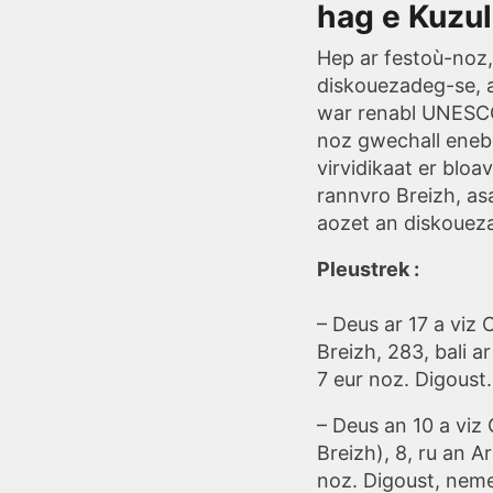
hag e Kuzul
Hep ar festoù-noz,
diskouezadeg-se, a
war renabl UNESCO
noz gwechall enebe
virvidikaat er blo
rannvro Breizh, a
aozet an diskoueza
Pleustrek :
– Deus ar 17 a viz
Breizh, 283, bali a
7 eur noz. Digoust.
– Deus an 10 a viz
Breizh), 8, ru an A
noz. Digoust, nemet