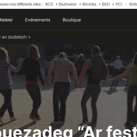
uvez nos différents sites :
BCD
•
Bazhvalan
•
Bécédia
•
BED
•
PCI
-
Bret
Keleier
Evénements
Boutique
d an dudelezh »
uezadeg “Ar fes