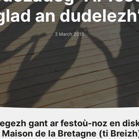
glad an dudelezh
3 March 2015
degezh gant ar festoù-noz en di
e
Maison de la Bretagne
(ti Breizh