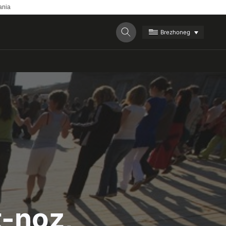
ania
Brezhoneg
t-noz,