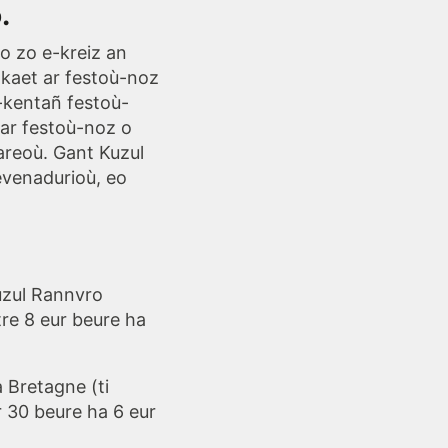
.
o zo e-kreiz an
akaet ar festoù-noz
-kentañ festoù-
 ar festoù-noz o
areoù. Gant Kuzul
evenadurioù, eo
uzul Rannvro
tre 8 eur beure ha
a Bretagne
(ti
r 30 beure ha 6 eur