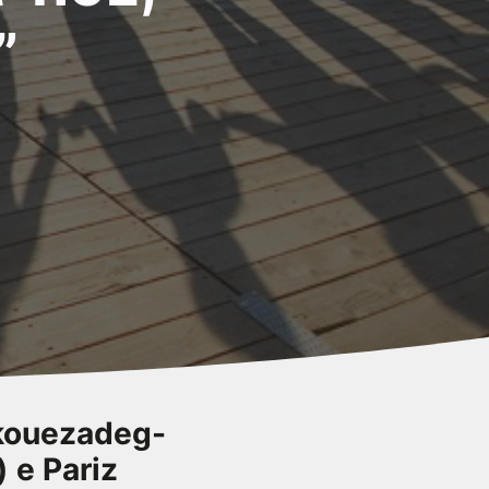
”
skouezadeg-
) e Pariz