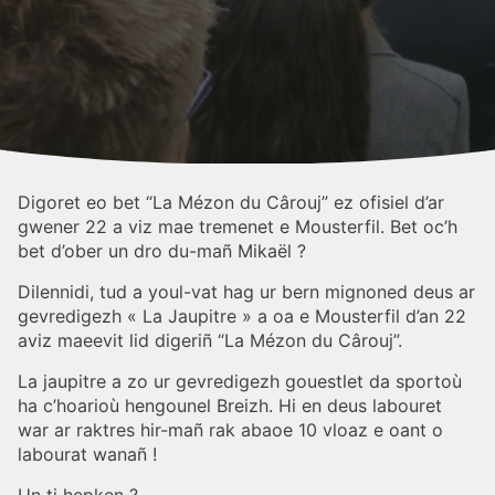
Digoret eo bet “La Mézon du Cârouj” ez ofisiel d’ar
gwener 22 a viz mae tremenet e Mousterfil. Bet oc’h
bet d’ober un dro du-mañ Mikaël ?
Dilennidi, tud a youl-vat hag ur bern mignoned deus ar
gevredigezh « La Jaupitre » a oa e Mousterfil d’an 22
aviz maeevit lid digeriñ “La Mézon du Cârouj”.
La jaupitre a zo ur gevredigezh gouestlet da sportoù
ha c’hoarioù hengounel Breizh. Hi en deus labouret
war ar raktres hir-mañ rak abaoe 10 vloaz e oant o
labourat wanañ !