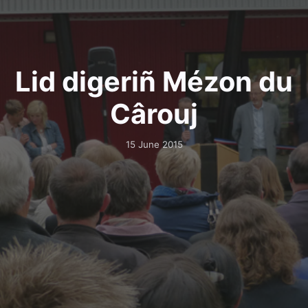
Lid digeriñ Mézon du
Cârouj
15 June 2015