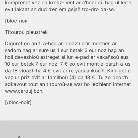
komprenet vez eo kroaz-hent ar c’hoarioù hag ul lec’h
evit lakaat an dud d’en em gejañ tro-dro da-se.
[bloc-noir]
Titouroù pleustrek
Digoret eo an ti a-hed ar bloazh d’ar mec’her, ar
sadorn hag ar sure us 1 eur betek 6 eur noz hag an
holl devezhioù estreget al lun e-pad ar vakañsoù eus
10 eur betek 7 eur noz. 7 € eo evit mont e-barzh a-us
da 18 vloazh ha 4 € evit ar re yaouankoc’h. Kinniget e
vez ur priz evit ar familhoù (4) da 18 €. Tu zo deoc’h
adkavout tout an titouroù-se war ho lec’hienn internet
www.carouj.bzh.
[/bloc-noir]
Post