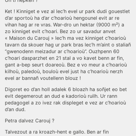
Un ti hepken ?
Ket ! Kinniget e vez al lec’h evel ur park dudi gouestlet
d’ar sportoù ha d’ar c’hoarioù hengounel evit ar re
vihan hag ar re vras. War-dro un hektar (9000 m²) a
zo kinniget evit c’hoari. Bez zo ur savadur anvet
« Maison du Carouj » lec’h ma vez kinniget c’hoarioù
tavarn da skouer hag ur park bras lec’h m’aint o staliañ
“gwenodenn meizadur ar c’hoarioù”. Ouzhpenn 60
c’hoari dasparzhet en 21 stal a vo kavet benn ar fin,
gant a-bep seurt doareoù. Bez e vo meur a c’hoarioù
kilhoù, paledoù, bouloù evel just ha c’hoarioù nerzh
evel ar bannañ voutellenn blouz !
Digoret eo d’an holl adalek 6 bloazh ha soñjet eo bet
evit degemerout an dud e kadorioù ruilh. Ur rann
pedagogel a zo ivez rak displeget e vez ar c’hoarioù
d’an dud.
Petra dalvez Carouj ?
Talvezout a ra kroazh-hent e gallo. Ben ar fin