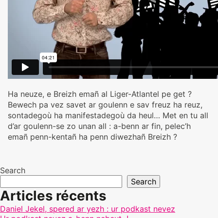
Ha neuze, e Breizh emañ al Liger-Atlantel pe get ?
Bewech pa vez savet ar goulenn e sav freuz ha reuz,
sontadegoù ha manifestadegoù da heul… Met en tu all
d’ar goulenn-se zo unan all : a-benn ar fin, pelec’h
emañ penn-kentañ ha penn diwezhañ Breizh ?
Search
Search
Articles récents
Daniel Jekel, spered ar yezh : ur podkast nevez