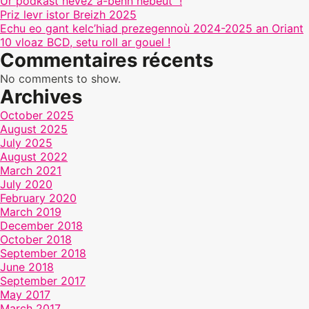
Ur podkast nevez a-benn nebeut !
Priz levr istor Breizh 2025
Echu eo gant kelc’hiad prezegennoù 2024-2025 an Oriant
10 vloaz BCD, setu roll ar gouel !
Commentaires récents
No comments to show.
Archives
October 2025
August 2025
July 2025
August 2022
March 2021
July 2020
February 2020
March 2019
December 2018
October 2018
September 2018
June 2018
September 2017
May 2017
March 2017