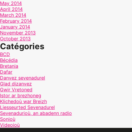
May 2014
April 2014
March 2014
February 2014
January 2014
November 2013
October 2013
Catégories
BCD
Bécédia
Bretania
Dafar
Danvez sevenadurel
Glad dizanvez
Gwir Vretoned
Istor ar brezhoneg
Klichedoù war Breizh
Liesseurted Sevenadurel
Sevenadurioù, an abadenn radio
Sonioù
Videoioù