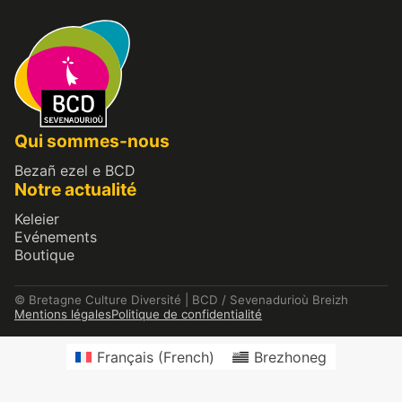
Qui sommes-nous
Bezañ ezel e BCD
Notre actualité
Keleier
Evénements
Boutique
© Bretagne Culture Diversité | BCD / Sevenadurioù Breizh
Mentions légales
Politique de confidentialité
Français
(
French
)
Brezhoneg