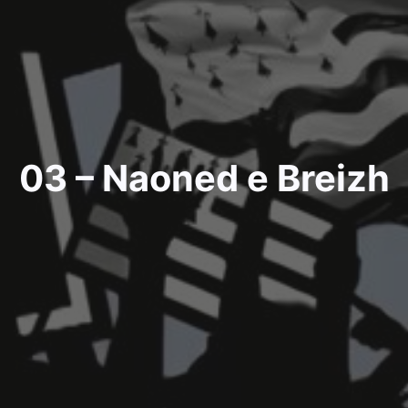
03 – Naoned e Breizh