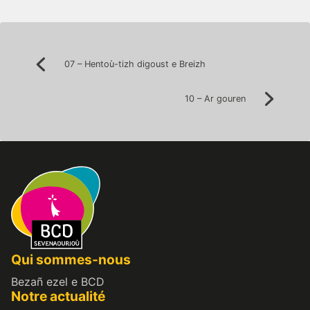
Post
07 – Hentoù-tizh digoust e Breizh
Précédent:
navigation
10 – Ar gouren
Suivan
Qui sommes-nous
Bezañ ezel e BCD
Notre actualité