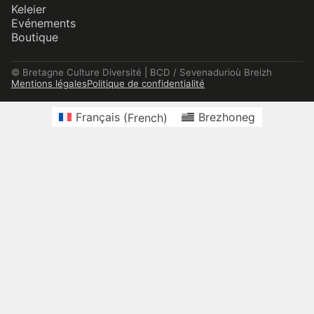
Keleier
Evénements
Boutique
© Bretagne Culture Diversité | BCD / Sevenadurioù Breizh
Mentions légales
Politique de confidentialité
Français
(
French
)
Brezhoneg