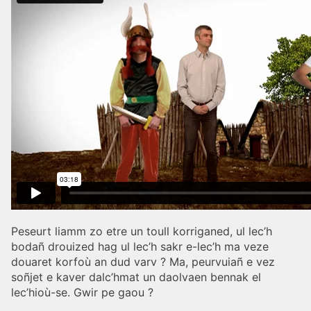
Peseurt liamm zo etre un toull korriganed, ul lec’h
bodañ drouized hag ul lec’h sakr e-lec’h ma veze
douaret korfoù an dud varv ? Ma, peurvuiañ e vez
soñjet e kaver dalc’hmat un daolvaen bennak el
lec’hioù-se. Gwir pe gaou ?