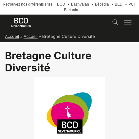
Retrouvez nos différents sites :
BCD
•
Bazhvalan
•
Bécédia
•
BED
•
PCI
-
Bretania
Skip
Accueil
»
Accueil
»
Bretagne Culture Diversité
to
content
Bretagne Culture
Diversité