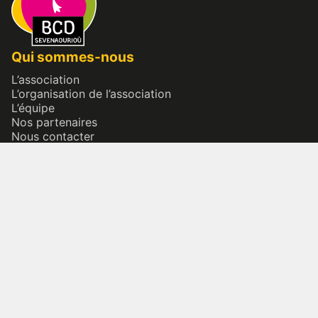
Qui sommes-nous
L’association
L’organisation de l’association
L’équipe
Nos partenaires
Nous contacter
Location : nos locaux
Adhérer
Nos actions numériques
Bécédia
Bretania
Patrimoine culturel immatériel
Bretagne & diversité
Bazhvalan ? Baçadou ?
Nos actions terrains
Inventaire permanent du patrimoine culturel immatériel
Conférences & Rencontres