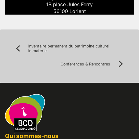
1B place Jules Ferry
56100 Lorient
Navigation
Inventaire permanent du patrimoine culturel
Précédent:
immatériel
de
l’article
Conférences & Rencontres
Suivan
Qui sommes-nous