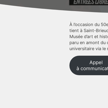
À l’occasion du 50e
tient à Saint-Brie
Musée d’art et his
paru en amont du c
universitaire via l
Appel
à communicat