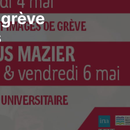
 grève
s