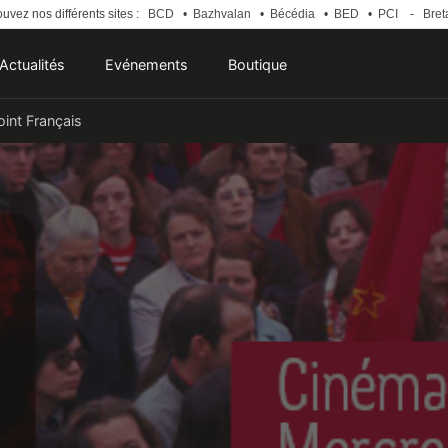
uvez nos différents sites :
BCD
•
Bazhvalan
•
Bécédia
•
BED
•
PCI
-
Bret
Actualités
Evénements
Boutique
oint Français