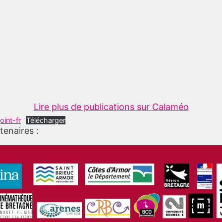
Lire plus de publications sur Calaméo
int-fr
Télécharger
tenaires :