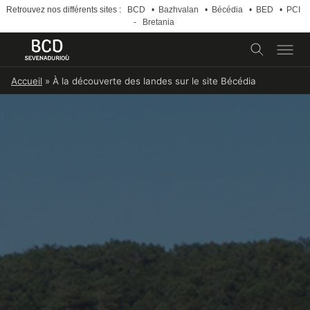
Retrouvez nos différents sites :
BCD
•
Bazhvalan
•
Bécédia
•
BED
•
PCI
-
Bretania
Skip
Accueil
»
À la découverte des landes sur le site Bécédia
to
content