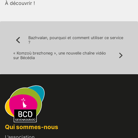
À découvrir !
Navigation
Bazhvalan, pourquoi et comment utiliser ce service
Précédent:
?
de
« Komzoù brezhoneg », une nouvelle chaîne vidéo
l’article
Suivan
sur Bécédia
Qui sommes-nous
L’association