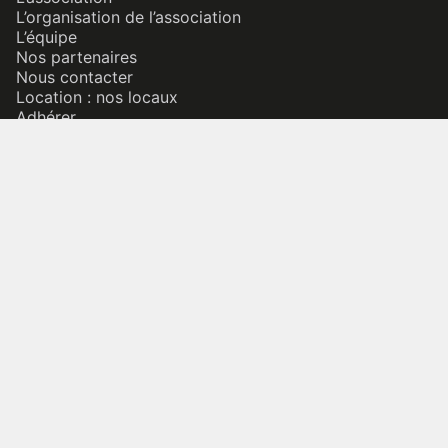
L’organisation de l’association
L’équipe
Nos partenaires
Nous contacter
Location : nos locaux
Adhérer
Nos actions numériques
Bécédia
Bretania
Patrimoine culturel immatériel
Bretagne & diversité
Bazhvalan ? Baçadou ?
Nos actions terrains
Inventaire permanent du patrimoine culturel immatériel
Conférences & Rencontres
L’Éducation Artistique et Culturelle (EAC)
Nos expositions itinérantes
Formations
Liens avec les universités et la recherche
Concours et prix
Notre actualité