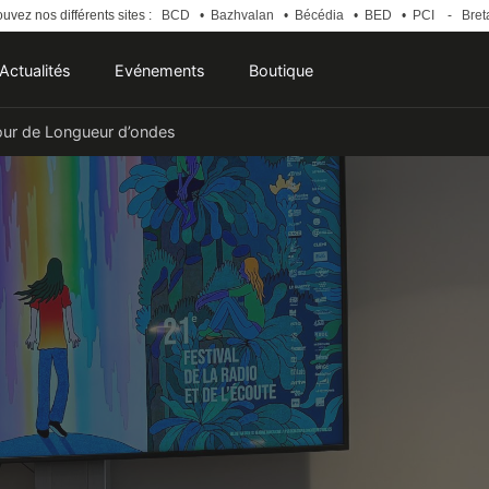
uvez nos différents sites :
BCD
•
Bazhvalan
•
Bécédia
•
BED
•
PCI
-
Bret
Actualités
Evénements
Boutique
our de Longueur d’ondes