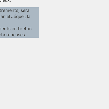
cieux.
trements, sera
aniel Jéquel, la
ements en breton
 chercheuses.