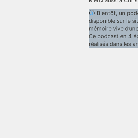
Merci aussi à Chris
Bientôt, un podc
disponible sur le s
mémoire vive d’un
Ce podcast en 4 ép
réalisés dans les 