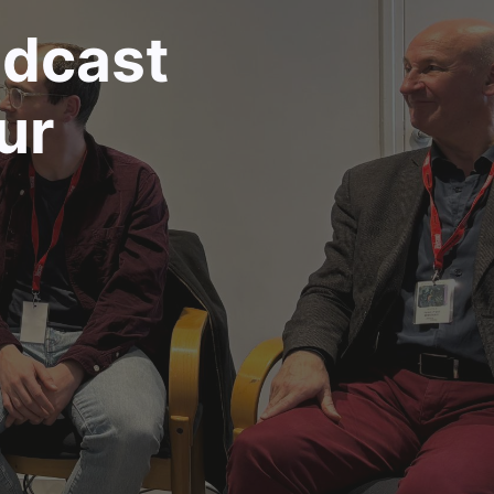
odcast
ur