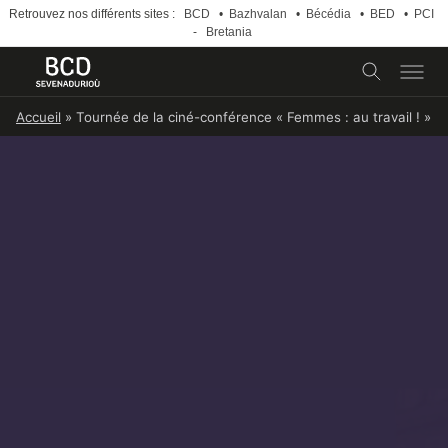
Retrouvez nos différents sites :
BCD
•
Bazhvalan
•
Bécédia
•
BED
•
PCI
-
Bretania
Skip
Accueil
»
Tournée de la ciné-conférence « Femmes : au travail ! »
to
content