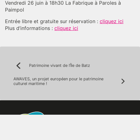
Vendredi 26 juin à 18h30 La Fabrique à Paroles à
Paimpol
Entrée libre et gratuite sur réservation :
cliquez ici
Plus d’informations :
cliquez ici
Navigation
Patrimoine vivant de l’Île de Batz
Précédent:
de
AWAVES, un projet européen pour le patrimoine
l’article
Suivan
culturel maritime !