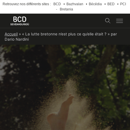
Retrouvez nos différents sites :
BCD
•
Bazhvalan
•
Bécédia
•
BED
•
PCI
-
Bretania
Skip
Accueil
»
« La lutte bretonne n’est plus ce qu’elle était ? » par
to
Dario Nardini
content