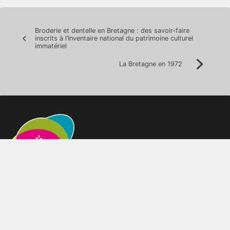
Navigation
Broderie et dentelle en Bretagne : des savoir-faire
inscrits à l’Inventaire national du patrimoine culturel
Précédent:
de
immatériel
l’article
La Bretagne en 1972
Suivan
Qui sommes-nous
L’association
L’organisation de l’association
L’équipe