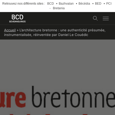
Retrouvez nos différents sites :
BCD
•
Bazhvalan
•
Bécédia
•
BED
•
PCI
-
Bretania
Skip
Accueil
»
L’architecture bretonne : une authenticité présumée,
to
instrumentalisée, réinventée par Daniel Le Couédic
content