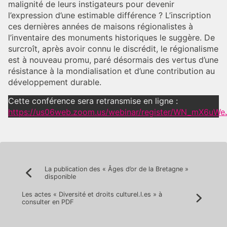
malignité de leurs instigateurs pour devenir
l’expression d’une estimable différence ? L’inscription
ces dernières années de maisons régionalistes à
l’inventaire des monuments historiques le suggère. De
surcroît, après avoir connu le discrédit, le régionalisme
est à nouveau promu, paré désormais des vertus d’une
résistance à la mondialisation et d’une contribution au
développement durable.
Cette conférence sera retransmise en ligne :
https://us06web.zoom.us/webinar/register/WN_mX6
Navigation
La publication des « Âges d’or de la Bretagne »
Précédent:
disponible
de
Les actes « Diversité et droits culturel.l.es » à
l’article
Suivan
consulter en PDF