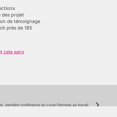
ections
e des projet
tion de témoignage
oit près de 185
t cela sans
es, dernière conférence du cycle Femmes au travail
Suivant: