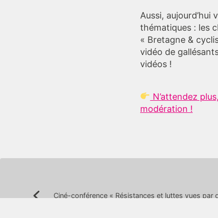
Aussi, aujourd’hui 
thématiques : les c
« Bretagne & cycli
vidéo de gallésants
vidéos !
N’attendez plus,
modération !
Navigation
Ciné-conférence « Résistances et luttes vues par 
Précédent:
de