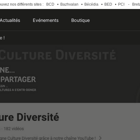
uvez nos différents sites :
BCD
•
Bazhvalan
•
Bécédia
•
BED
•
PCI
-
Bret
Actualités
Evénements
Boutique
e !