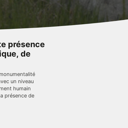
te présence
ique, de
e monumentalité
avec un niveau
lement humain
 la présence de