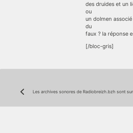
des druides et un l
ou
un dolmen associé d
du
faux ? la réponse
[/bloc-gris]
Navigation
Les archives sonores de Radiobreizh.bzh sont sur
Précédent:
de
l’article