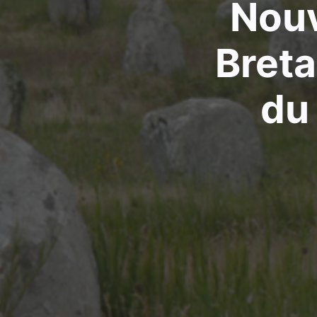
Nouv
Breta
du