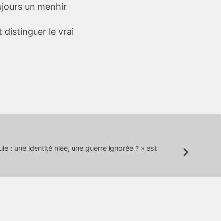
oujours un menhir
distinguer le vrai
e : une identité niée, une guerre ignorée ? » est
Suivant: