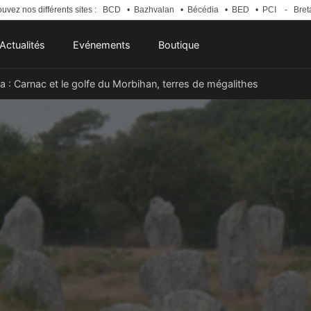
uvez nos différents sites :
BCD
•
Bazhvalan
•
Bécédia
•
BED
•
PCI
-
Bret
Actualités
Evénements
Boutique
ia : Carnac et le golfe du Morbihan, terres de mégalithes