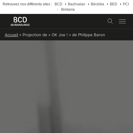
Retrouvez nos différents sites :
BCD
•
Bazhvalan
•
Bécédia
•
BED
•
PCI
-
Bretania
Skip
Accueil
»
Projection de « OK Joe ! » de Philippe Baron
to
content