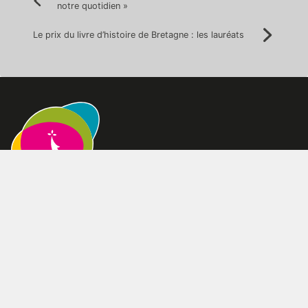
Précédent:
notre quotidien »
de
l’article
Le prix du livre d’histoire de Bretagne : les lauréats
Suivan
Qui sommes-nous
L’association
L’organisation de l’association
L’équipe
Nos partenaires
Nous contacter
Location : nos locaux
Adhérer