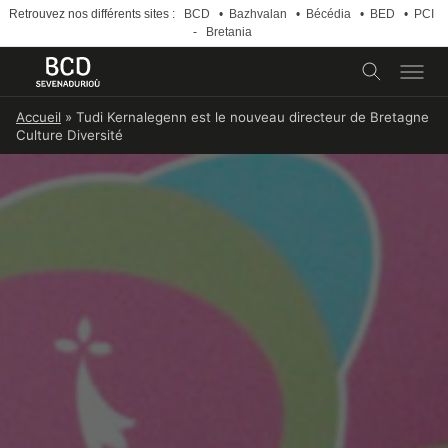
Retrouvez nos différents sites :
BCD
•
Bazhvalan
•
Bécédia
•
BED
•
PCI
-
Bretania
Skip
Accueil
»
Tudi Kernalegenn est le nouveau directeur de Bretagne
to
Culture Diversité
content