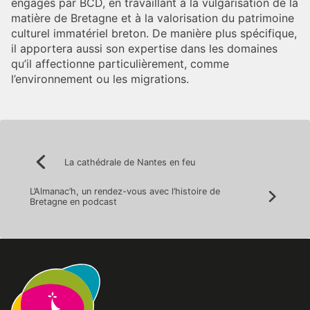
engagés par BCD, en travaillant à la vulgarisation de la
matière de Bretagne et à la valorisation du patrimoine
culturel immatériel breton. De manière plus spécifique,
il apportera aussi son expertise dans les domaines
qu’il affectionne particulièrement, comme
l’environnement ou les migrations.
Navigation
La cathédrale de Nantes en feu
Précédent:
de
L’Almanac’h, un rendez-vous avec l’histoire de
l’article
Suivan
Bretagne en podcast