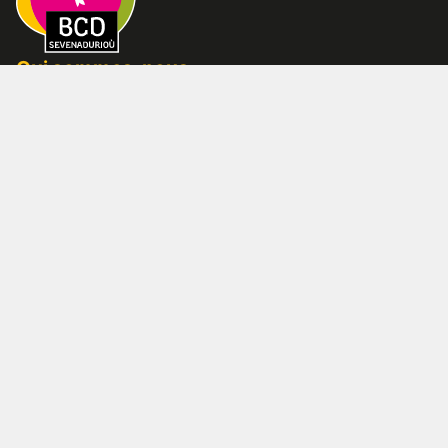
Qui sommes-nous
L’association
L’organisation de l’association
L’équipe
Nos partenaires
Nous contacter
Location : nos locaux
Adhérer
Nos actions numériques
Bécédia
Bretania
Patrimoine culturel immatériel
Bretagne & diversité
Bazhvalan ? Baçadou ?
Nos actions terrains
Inventaire permanent du patrimoine culturel immatériel
Conférences & Rencontres