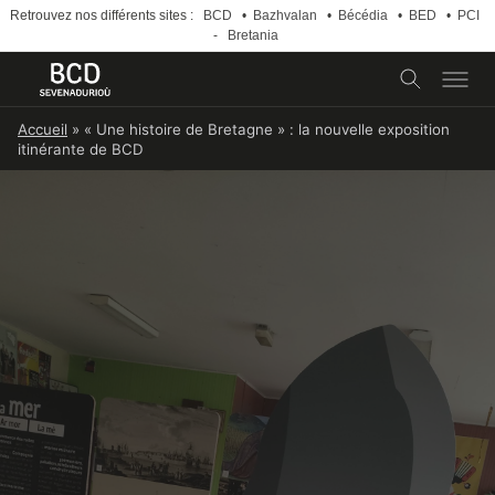
Retrouvez nos différents sites :
BCD
•
Bazhvalan
•
Bécédia
•
BED
•
PCI
-
Bretania
Skip
Accueil
»
« Une histoire de Bretagne » : la nouvelle exposition
to
itinérante de BCD
content