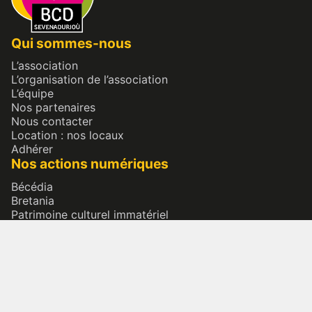
Qui sommes-nous
L’association
L’organisation de l’association
L’équipe
Nos partenaires
Nous contacter
Location : nos locaux
Adhérer
Nos actions numériques
Bécédia
Bretania
Patrimoine culturel immatériel
Bretagne & diversité
Bazhvalan ? Baçadou ?
Nos actions terrains
Inventaire permanent du patrimoine culturel immatériel
Conférences & Rencontres
L’Éducation Artistique et Culturelle (EAC)