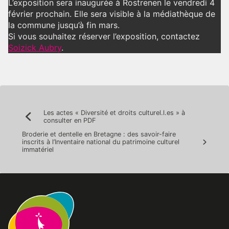
L’exposition sera inaugurée à Rostrenen le vendredi 4
février prochain. Elle sera visible à la médiathèque de
la commune jusqu’à fin mars.
Si vous souhaitez réserver l’exposition, contactez
Soizick Aubry
.
Navigation
Les actes « Diversité et droits culturel.l.es » à
Précédent:
consulter en PDF
de
Broderie et dentelle en Bretagne : des savoir-faire
l’article
inscrits à l’Inventaire national du patrimoine culturel
Suivan
immatériel