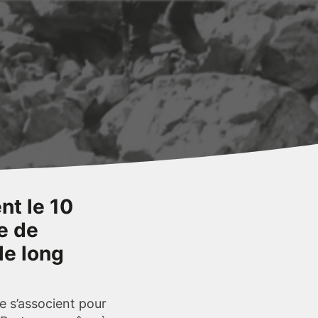
nt le 10
e de
le long
e s’associent pour