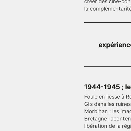
créer des ciné-conf
la complémentarité 
expérience
1944-1945 ; le
Foule en liesse à 
GI’s dans les ruine
Morbihan : les im
Bretagne racontent
libération de la rég