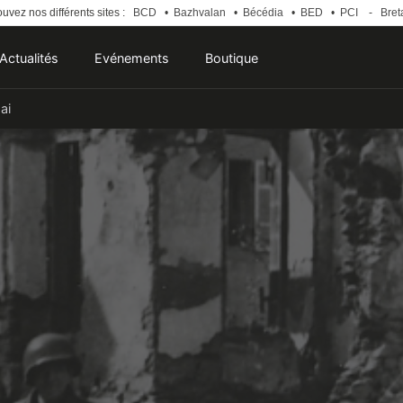
uvez nos différents sites :
BCD
•
Bazhvalan
•
Bécédia
•
BED
•
PCI
-
Bret
Actualités
Evénements
Boutique
ai