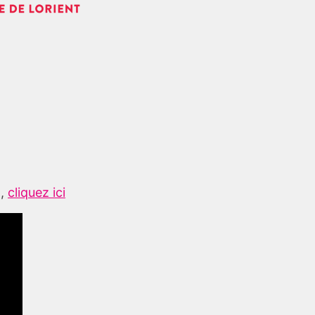
t,
cliquez ici