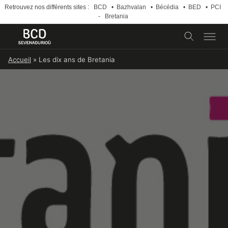
Retrouvez nos différents sites :
BCD
•
Bazhvalan
•
Bécédia
•
BED
•
PCI
-
Bretania
Skip
Accueil
»
Les dix ans de Bretania
to
content