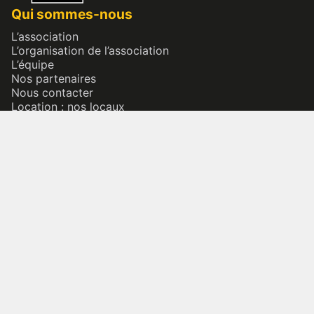
Qui sommes-nous
L’association
L’organisation de l’association
L’équipe
Nos partenaires
Nous contacter
Location : nos locaux
Adhérer
Nos actions numériques
Bécédia
Bretania
Patrimoine culturel immatériel
Bretagne & diversité
Bazhvalan ? Baçadou ?
Nos actions terrains
Inventaire permanent du patrimoine culturel immatériel
Conférences & Rencontres
L’Éducation Artistique et Culturelle (EAC)
Nos expositions itinérantes
Formations