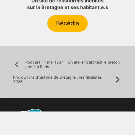
Un site de ressources inédites
sur la Bretagne et ses habitant.e.s
Bécédia
Navigation
Podcast : 1 mai 1834 – Un atelier d’art textile breton
Précédent:
primé à Paris
de
Prix du livre d’histoire de Bretagne : les finalistes
l’article
Suivan
2026