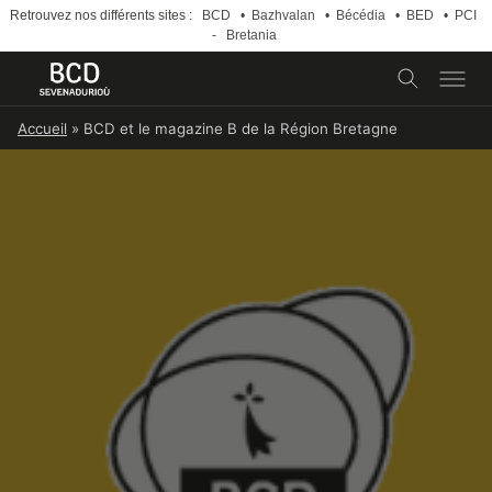
Retrouvez nos différents sites :
BCD
•
Bazhvalan
•
Bécédia
•
BED
•
PCI
-
Bretania
Skip
Accueil
»
BCD et le magazine B de la Région Bretagne
to
content