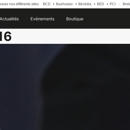
uvez nos différents sites :
BCD
•
Bazhvalan
•
Bécédia
•
BED
•
PCI
-
Bret
Actualités
Evénements
Boutique
16