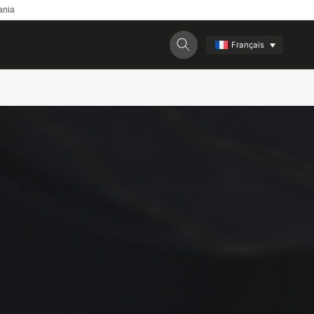
ania
Français