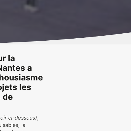
r la
 Nantes a
nthousiasme
ojets les
s de
oir ci-dessous)
,
isables, à