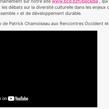
chainement sur notre site
www.bcd.bzh/bécédia
, qui
es débats sur la diversité culturelle dans les enjeu
nsemble » et de développement durable.
éo de Patrick Chamoiseau aux Rencontres Occident et