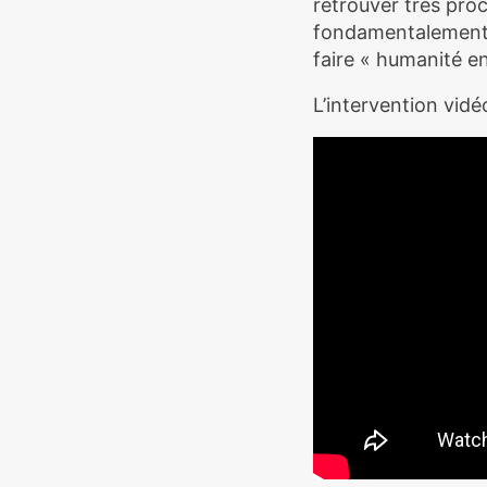
retrouver très pro
fondamentalement l
faire « humanité e
L’intervention vid