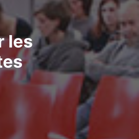
 les
tes