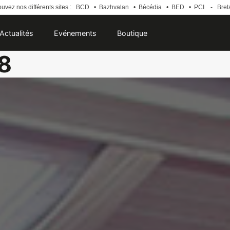
uvez nos différents sites :
BCD
•
Bazhvalan
•
Bécédia
•
BED
•
PCI
-
Bret
Actualités
Evénements
Boutique
8