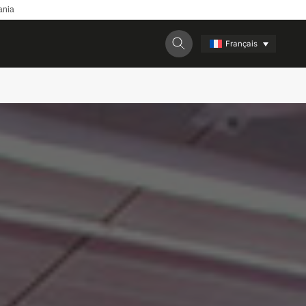
ania
Français