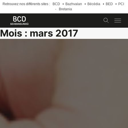
Retrouvez nos différents sites :
BCD
•
Bazhvalan
•
Bécédia
•
BED
•
PCI
-
Bretania
Skip
Mois :
mars 2017
to
content