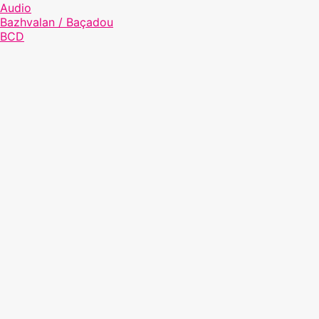
Audio
Bazhvalan / Baçadou
BCD
Bécédia
Bretania
Clichés Bretons
Diversité Culturelle
Évènement
Expositions
Formation
Matière Culturelle
Non classifié(e)
non-repertorie
Patrimoine immatériel
Podcast
Ressources
Sevenadurioù, l'émission de radio
Solenn et Plop
Vidéos