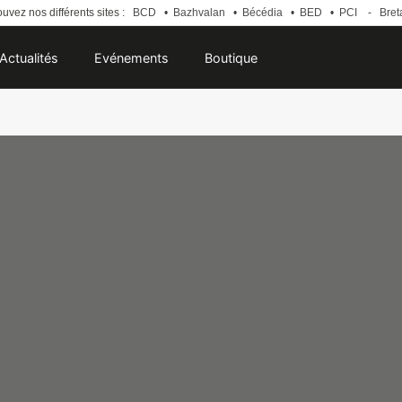
uvez nos différents sites :
BCD
•
Bazhvalan
•
Bécédia
•
BED
•
PCI
-
Bret
Actualités
Evénements
Boutique