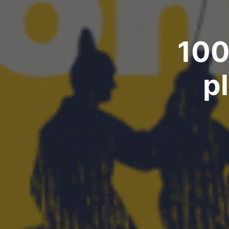
100
p