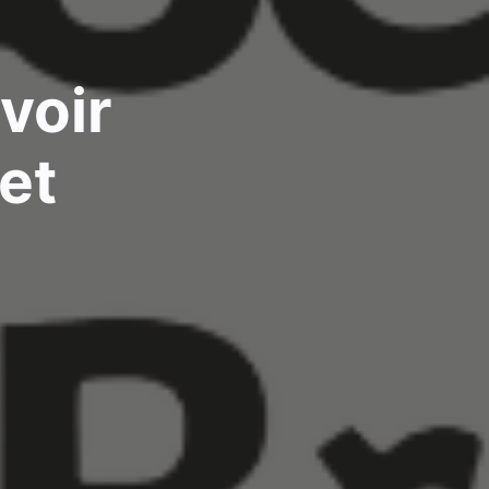
voir
et