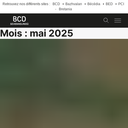
Retrouvez nos différents sites :
BCD
•
Bazhvalan
•
Bécédia
•
BED
•
PCI
-
Bretania
Skip
Mois :
mai 2025
to
content