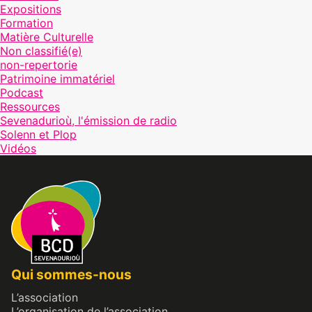
Expositions
Formation
Matière Culturelle
Non classifié(e)
non-repertorie
Patrimoine immatériel
Podcast
Ressources
Sevenadurioù, l'émission de radio
Solenn et Plop
Vidéos
Qui sommes-nous
L’association
L’organisation de l’association