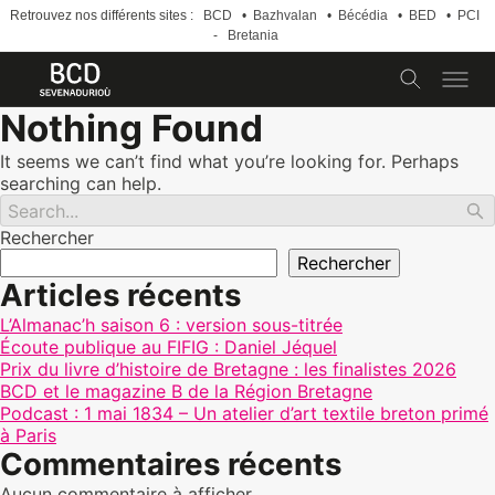
Retrouvez nos différents sites :
BCD
•
Bazhvalan
•
Bécédia
•
BED
•
PCI
-
Bretania
Skip
Nothing Found
to
content
It seems we can’t find what you’re looking for. Perhaps
searching can help.
Rechercher
Rechercher
Articles récents
L’Almanac’h saison 6 : version sous-titrée
Écoute publique au FIFIG : Daniel Jéquel
Prix du livre d’histoire de Bretagne : les finalistes 2026
BCD et le magazine B de la Région Bretagne
Podcast : 1 mai 1834 – Un atelier d’art textile breton primé
à Paris
Commentaires récents
Aucun commentaire à afficher.