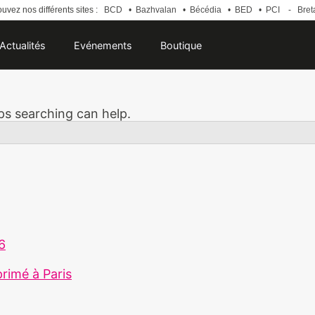
uvez nos différents sites :
BCD
•
Bazhvalan
•
Bécédia
•
BED
•
PCI
-
Bret
Actualités
Evénements
Boutique
aps searching can help.
26
primé à Paris