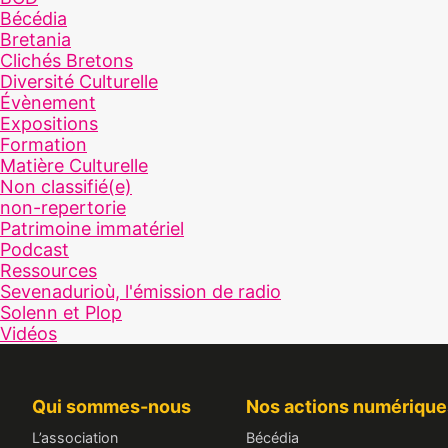
Bécédia
Bretania
Clichés Bretons
Diversité Culturelle
Évènement
Expositions
Formation
Matière Culturelle
Non classifié(e)
non-repertorie
Patrimoine immatériel
Podcast
Ressources
Sevenadurioù, l'émission de radio
Solenn et Plop
Vidéos
Qui sommes-nous
Nos actions numérique
L’association
Bécédia