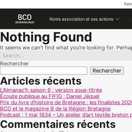
Retro
Notre association et ses actions
Skip
Nothing Found
to
content
It seems we can’t find what you’re looking for. Perh
Rechercher
Rechercher
Articles récents
L’Almanac’h saison 6 : version sous-titrée
Écoute publique au FIFIG : Daniel Jéquel
Prix du livre d’histoire de Bretagne : les finalistes 20
BCD et le magazine B de la Région Bretagne
Podcast : 1 mai 1834 – Un atelier d’art textile breton 
Commentaires récents