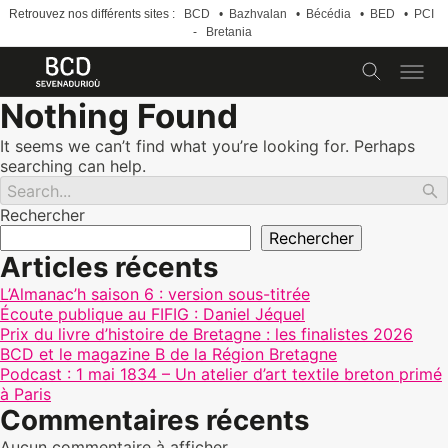
Retrouvez nos différents sites :
BCD
•
Bazhvalan
•
Bécédia
•
BED
•
PCI
-
Bretania
Skip
Nothing Found
to
content
It seems we can’t find what you’re looking for. Perhaps
searching can help.
Rechercher
Rechercher
Articles récents
L’Almanac’h saison 6 : version sous-titrée
Écoute publique au FIFIG : Daniel Jéquel
Prix du livre d’histoire de Bretagne : les finalistes 2026
BCD et le magazine B de la Région Bretagne
Podcast : 1 mai 1834 – Un atelier d’art textile breton primé
à Paris
Commentaires récents
Aucun commentaire à afficher.