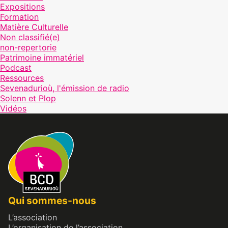
Expositions
Formation
Matière Culturelle
Non classifié(e)
non-repertorie
Patrimoine immatériel
Podcast
Ressources
Sevenadurioù, l'émission de radio
Solenn et Plop
Vidéos
Qui sommes-nous
L’association
L’organisation de l’association