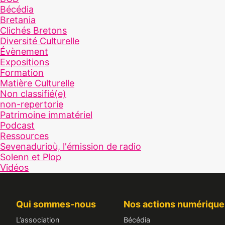
Bécédia
Bretania
Clichés Bretons
Diversité Culturelle
Évènement
Expositions
Formation
Matière Culturelle
Non classifié(e)
non-repertorie
Patrimoine immatériel
Podcast
Ressources
Sevenadurioù, l'émission de radio
Solenn et Plop
Vidéos
Qui sommes-nous
Nos actions numérique
L’association
Bécédia