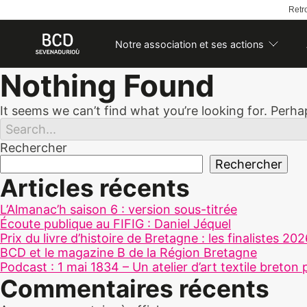
Retro
Notre association et ses actions
Skip
Nothing Found
to
content
It seems we can’t find what you’re looking for. Perh
Rechercher
Rechercher
Articles récents
L’Almanac’h saison 6 : version sous-titrée
Écoute publique au FIFIG : Daniel Jéquel
Prix du livre d’histoire de Bretagne : les finalistes 20
BCD et le magazine B de la Région Bretagne
Podcast : 1 mai 1834 – Un atelier d’art textile breton 
Commentaires récents