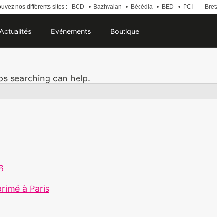
uvez nos différents sites :
BCD
•
Bazhvalan
•
Bécédia
•
BED
•
PCI
-
Bret
Actualités
Evénements
Boutique
aps searching can help.
26
primé à Paris