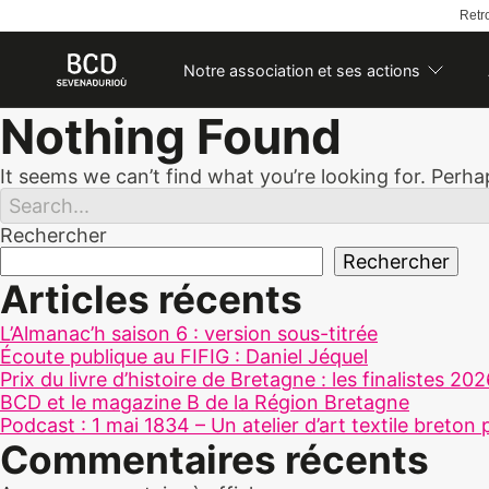
Retro
Notre association et ses actions
Skip
Nothing Found
to
content
It seems we can’t find what you’re looking for. Perh
Rechercher
Rechercher
Articles récents
L’Almanac’h saison 6 : version sous-titrée
Écoute publique au FIFIG : Daniel Jéquel
Prix du livre d’histoire de Bretagne : les finalistes 20
BCD et le magazine B de la Région Bretagne
Podcast : 1 mai 1834 – Un atelier d’art textile breton 
Commentaires récents