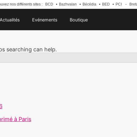
uvez nos différents sites :
BCD
•
Bazhvalan
•
Bécédia
•
BED
•
PCI
-
Bret
Actualités
Evénements
Boutique
aps searching can help.
26
primé à Paris