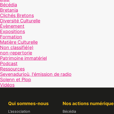
Bécédia
Bretania
Clichés Bretons
Diversité Culturelle
Évènement
Expositions
Formation
Matière Culturelle
Non classifié(e)
non-repertorie
Patrimoine immatériel
Podcast
Ressources
Sevenadurioù, l'émission de radio
Solenn et Plop
Vidéos
Qui sommes-nous
Nos actions numérique
L’association
Bécédia